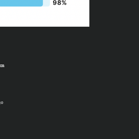
gm
go