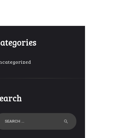
ategories
ncategorized
earch
arch
r: