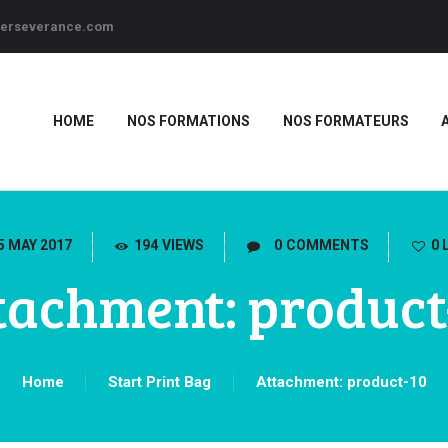
-perseverance.com
ACTUALITÉS
CONTACT
HOME
NOS FORMATIONS
NOS FORMATEURS
5 MAY 2017
194
VIEWS
0
COMMENTS
0
tachment: product
Home
Start Print Bag
Attachment: product-10