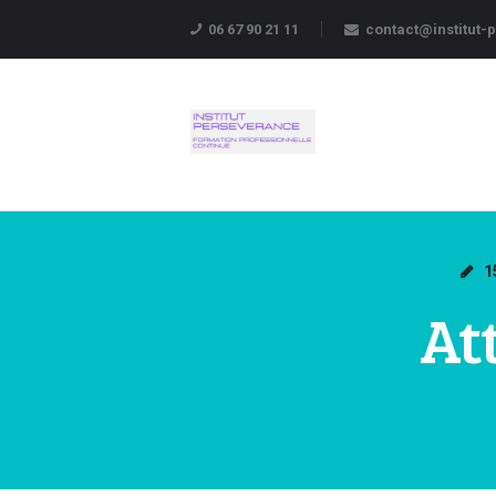
06 67 90 21 11
contact@institut
1
At