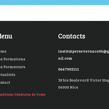
enu
Contacts
ome
institutperseverance06@
ail.com
s Formations
s Formateurs
0667902111
tualités
38 bis Boulevard Victor Hu
ntact
06000 Nice
nditions Générales de Vente