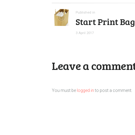
navigation
Previous
Published in
Start Print Bag
post:
3 April 2017
Leave a commen
You must be
logged in
to post a comment.