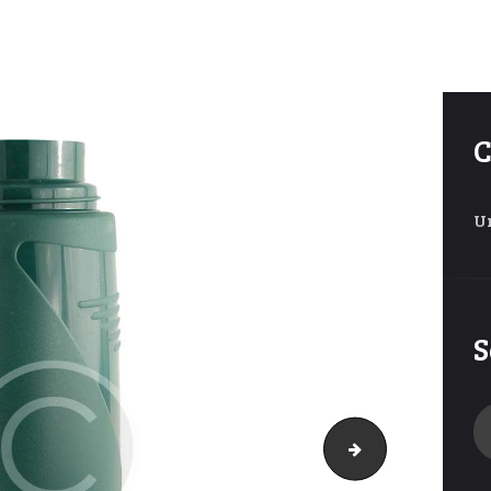
C
U
S
Se
fo
product-11