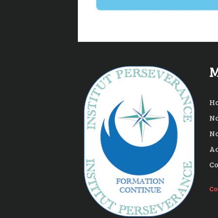
M
H
No
No
Ac
Co
Co