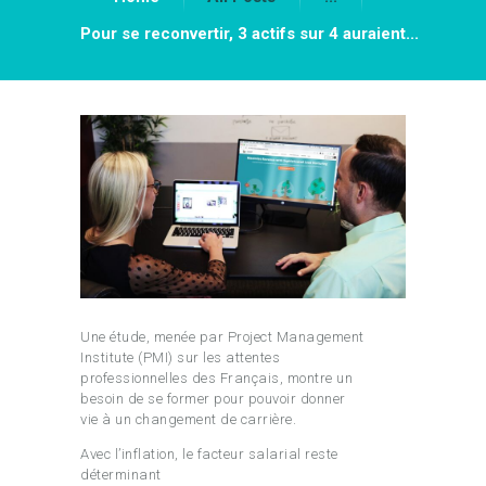
Pour se reconvertir, 3 actifs sur 4 auraient...
Une étude, menée par Project Management
Institute (PMI) sur les attentes
professionnelles des Français, montre un
besoin de se former pour pouvoir donner
vie à un changement de carrière.
Avec l’inflation, le facteur salarial reste
déterminant