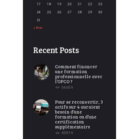
17
18
19
20
21
22
23
24
25
26
27
28
29
30
31
« Nov
Recent Posts
Comment financer
une formation
professionnelle avec
l’OPCO ?
56659
Pour se reconvertir, 3
actifs sur 4 auraient
besoin d’une
formation ou d’une
certification
supplémentaire
40516