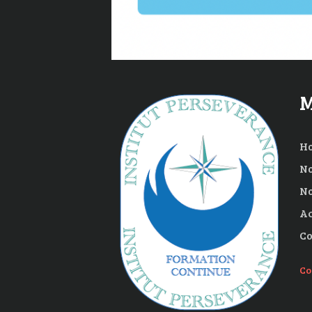
M
H
No
No
Ac
Co
Co