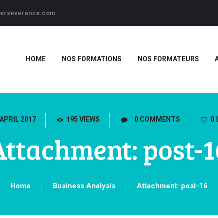
-perseverance.com
ACTUALITÉS
CONTACT
HOME
NOS FORMATIONS
NOS FORMATEURS
 APRIL 2017
195
VIEWS
0
COMMENTS
0
Attachment: post-1
Home
Business Analysis
Attachment: post-16