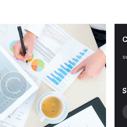
C
U
S
Se
fo