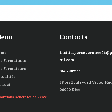
enu
Contacts
ome
institutperseverance06@
ail.com
s Formations
s Formateurs
0667902111
tualités
38 bis Boulevard Victor Hu
ntact
06000 Nice
nditions Générales de Vente