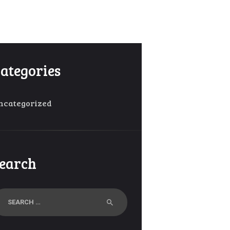
ategories
ncategorized
earch
arch
r: