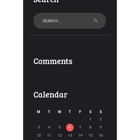
Search
for:
Comments
Calendar
M
T
W
T
F
S
S
1
2
3
4
5
6
7
8
9
10
11
12
13
14
15
16