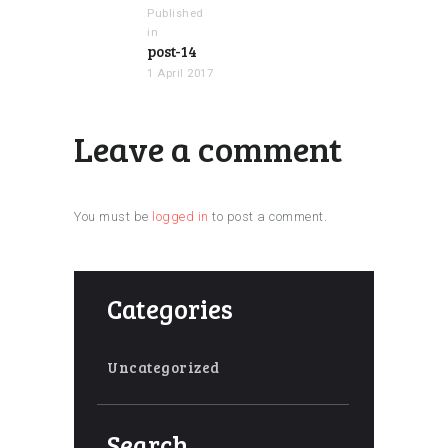
Published
in
Previous
post-14
post:
1 April 2017
Leave a comment
You must be
logged in
to post a comment.
Categories
Uncategorized
Search