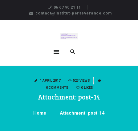
06 67 90 21 11
HOME
contact@institut-perseverance.com
NOS FORMATIONS
NOS FORMATEURS
ACTUALITÉS
CONTACT
1 APRIL 2017
523
VIEWS
0
COMMENTS
0
LIKES
Attachment: post-14
Home
Attachment: post-14