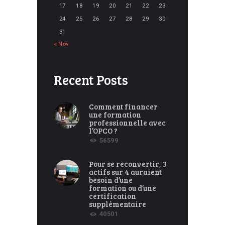
17
18
19
20
21
22
23
24
25
26
27
28
29
30
31
« Nov
Recent Posts
Comment financer
une formation
professionnelle avec
l’OPCO ?
56599
Pour se reconvertir, 3
actifs sur 4 auraient
besoin d’une
formation ou d’une
certification
supplémentaire
40501